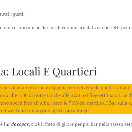
utti i gusti.
 qui ci sono anche dei locali con musica dal vivo perfetti per off
a: Locali E Quartieri
ri per la vita notturna in Spagna sono diversi da quelli italiani.
dono alle 2:00 di notte (anche alle 3:00 nei finesettimana). Le 
ono aperti fino all’alba, verso le 7:00 del mattino. I Bar sulla s
nel weekend rimangono aperti più a lungo.
a
è l’
Ir de copas
, cioè il fatto di girare per più bar nella stessa ser