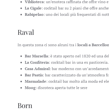
Viblioteca
: un’enoteca raffinata che offre vino 
La Cigale
: cocktail bar su 2 piani che offre anche
Rabipelao
: uno dei locali più frequentati di no
Raval
In questa zona ci sono alcuni tra i
locali a Barcello
Bar Marsella
: è stato aperto nel 1820 ed una del
La Confiteria
: cocktail bar in una ex pasticceria
Casa Admiral
: bar moderno con un’arredamento
Bar Pastís
: bar caratterizzato da un’atmosfera fr
Marmalade
: cocktail bar molto alla moda ed el
Moog
: discoteca aperta tutte le sere
Born