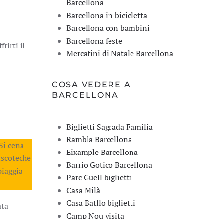
Barcellona
Barcellona in bicicletta
Barcellona con bambini
Barcellona feste
rirti il
Mercatini di Natale Barcellona
COSA VEDERE A
BARCELLONA
Biglietti Sagrada Familia
Rambla Barcellona
 Si cena
Eixample Barcellona
discoteche
Barrio Gotico Barcellona
piaggia
Parc Guell biglietti
Casa Milà
Casa Batllo biglietti
ata
Camp Nou visita