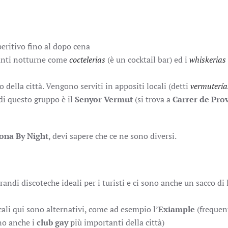
peritivo fino al dopo cena
rianti notturne come
coctelerias
(è un cocktail bar) ed i
whiskerias
 della città. Vengono serviti in appositi locali (detti
vermuterí
 di questo gruppo è il
Senyor Vermut
(si trova a
Carrer de Pro
lona By Night
, devi sapere che ce ne sono diversi.
grandi discoteche ideali per i turisti e ci sono anche un sacco di 
ocali qui sono alternativi, come ad esempio l’
Exiample
(frequen
ono anche i
club gay
più importanti della città)