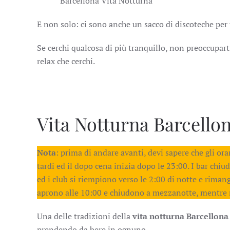
Barcellona Vita Notturna
E non solo: ci sono anche un sacco di discoteche per t
Se cerchi qualcosa di più tranquillo, non preoccuparti:
relax che cerchi.
Vita Notturna Barcellon
Nota
: prima di andare avanti, devi sapere che gli ora
tardi ed il dopo cena inizia dopo le 23:00. I bar chiu
ed i club si riempiono verso le 2:00 di notte e rimang
aprono alle 10:00 e chiudono a mezzanotte, mentre 
Una delle tradizioni della
vita notturna
Barcellon
prendendo da bere in ognuno.