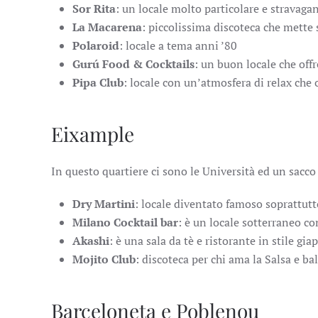
Sor Rita
: un locale molto particolare e stravaga
La Macarena
: piccolissima discoteca che mette
Polaroid
: locale a tema anni ’80
Gurú Food & Cocktails
: un buon locale che offr
Pipa Club
: locale con un’atmosfera di relax che o
Eixample
In questo quartiere ci sono le Università ed un sacco 
Dry Martini
: locale diventato famoso soprattutto 
Milano Cocktail bar
: è un locale sotterraneo co
Akashi
: è una sala da tè e ristorante in stile gi
Mojito Club
: discoteca per chi ama la Salsa e ba
Barceloneta e Poblenou