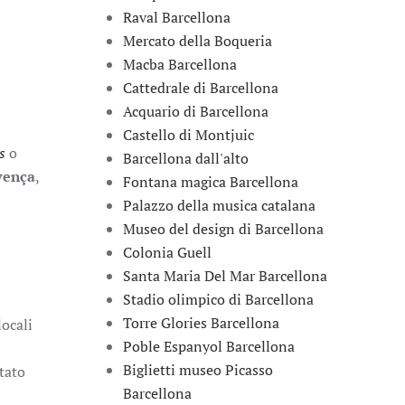
Raval Barcellona
Mercato della Boqueria
Macba Barcellona
Cattedrale di Barcellona
Acquario di Barcellona
Castello di Montjuic
as
o
Barcellona dall'alto
ven
ç
a
,
Fontana magica Barcellona
Palazzo della musica catalana
Museo del design di Barcellona
Colonia Guell
Santa Maria Del Mar Barcellona
Stadio olimpico di Barcellona
Torre Glories Barcellona
locali
Poble Espanyol Barcellona
Biglietti museo Picasso
tato
Barcellona