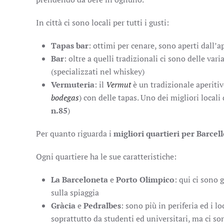
In città ci sono locali per tutti i gusti:
Tapas bar
: ottimi per cenare, sono aperti dall’a
Bar
: oltre a quelli tradizionali ci sono delle va
(specializzati nel whiskey)
Vermuteria
: il
Vermut
è un tradizionale aperitivo
bodegas
) con delle tapas. Uno dei migliori locali
n.85
)
Per quanto riguarda i
migliori quartieri per Barcel
Ogni quartiere ha le sue caratteristiche:
La Barceloneta
e
Porto Olimpico
: qui ci sono 
sulla spiaggia
Gràcia
e
Pedralbes
: sono più in periferia ed i l
soprattutto da studenti ed universitari, ma ci s