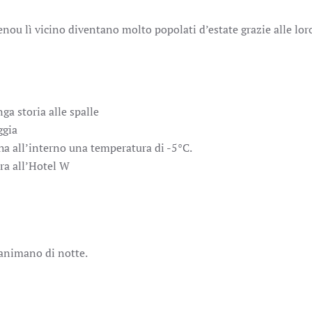
enou lì vicino diventano molto popolati d’estate grazie alle lo
ga storia alle spalle
ggia
 ha all’interno una temperatura di -5°C.
pra all’Hotel W
 animano di notte.