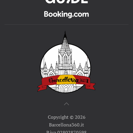
Copyright ©
2026
Barcellona360.it
P.iva 02802870598