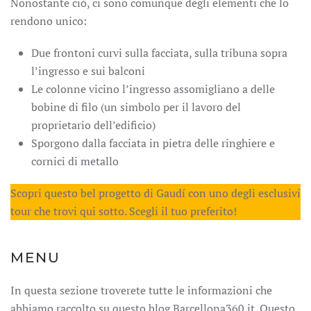
Nonostante ciò, ci sono comunque degli elementi che lo
rendono unico:
Due frontoni curvi sulla facciata, sulla tribuna sopra
l’ingresso e sui balconi
Le colonne vicino l’ingresso assomigliano a delle
bobine di filo (un simbolo per il lavoro del
proprietario dell’edificio)
Sporgono dalla facciata in pietra delle ringhiere e
cornici di metallo
Scopri questo bel progetto di Gaudí con uno degli esclusivi
tour che trovi qui sotto. Scegli il tuo preferito!
MENU
In questa sezione troverete tutte le informazioni che
abbiamo raccolto su questo blog Barcellona360.it. Questo