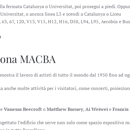
alla fermata Catalunya o Universitat, poi prosegui a piedi. Oppu
 Universitat, o ancora linea L3 e scendi a Catalunya o Liceu
 62, 63, 67, 120, V13, V15, H12, H16, D50, L94, L95, Aerobús e Bus
a
llona MACBA
ostra il lavoro di artisti di tutto il mondo dal 1950 fino ad og
anche molte attività per i visitatori, come concerti, proiezion
me
Vanessa Beecroft
o
Matthew Barney
,
Ai Weiwei
e
Francis
ogettato l’edificio che serve non solo come spazio espositivo m