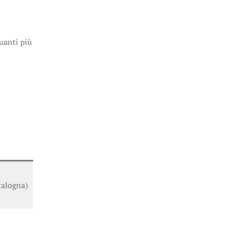
uanti più
talogna)