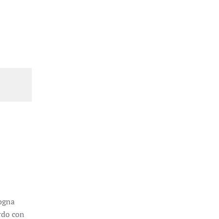
logna
ordo con