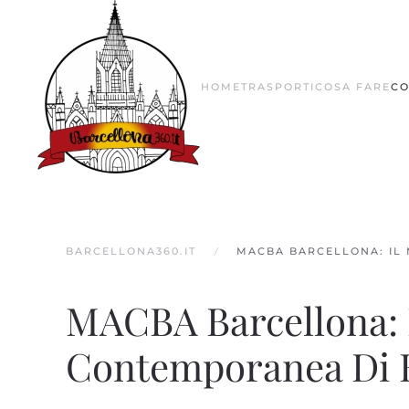
Skip to main content
HOME
TRASPORTI
COSA FARE
CO
BARCELLONA360.IT
MACBA BARCELLONA: IL
MACBA Barcellona: 
Contemporanea Di B