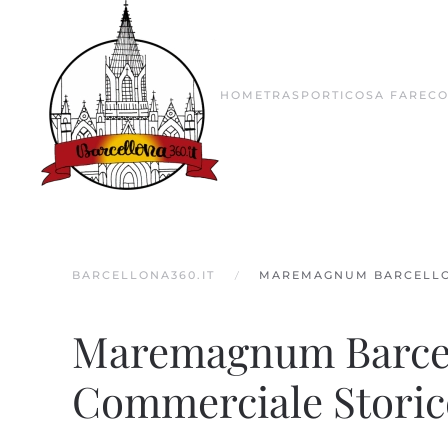
Skip to main content
HOME
TRASPORTI
COSA FARE
CO
BARCELLONA360.IT
MAREMAGNUM BARCELLON
Maremagnum Barcell
Commerciale Storico