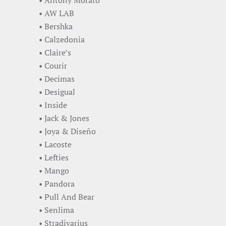
• Antony Morato
• AW LAB
• Bershka
• Calzedonia
• Claire’s
• Courir
• Decimas
• Desigual
• Inside
• Jack & Jones
• Joya & Diseño
• Lacoste
• Lefties
• Mango
• Pandora
• Pull And Bear
• Senlima
• Stradivarius