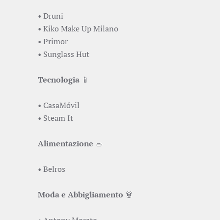
• Druni
• Kiko Make Up Milano
• Primor
• Sunglass Hut
Tecnologia
📱
• CasaMóvil
• Steam It
Alimentazione
🥗
• Belros
Moda e Abbigliamento
👗