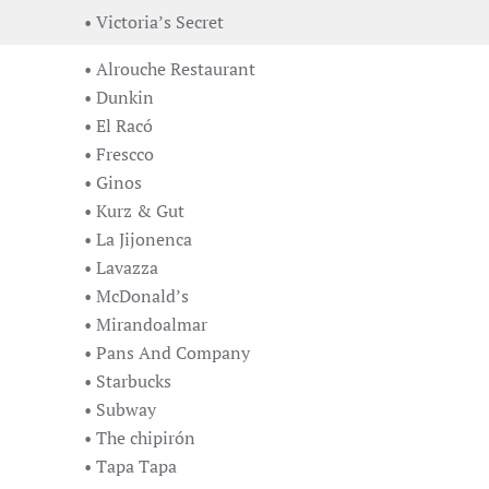
• Victoria’s Secret
• Alrouche Restaurant
• Dunkin
• El Racó
• Frescco
• Ginos
• Kurz & Gut
• La Jijonenca
• Lavazza
• McDonald’s
• Mirandoalmar
• Pans And Company
• Starbucks
• Subway
• The chipirón
• Tapa Tapa